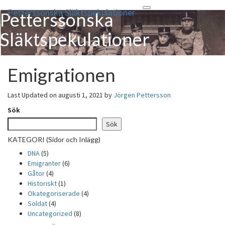
Petterssonska Släktspekulationer
Toggle
Petterssonska
navigation
Släktspekulationer
Disce Pati
Emigrationen
Emigrationen
Last Updated on augusti 1, 2021 by
Jörgen Pettersson
Sök
Sök
KATEGORI (Sidor och Inlägg)
DNA
(5)
Emigranter
(6)
Gåtor
(4)
Historiskt
(1)
Okategoriserade
(4)
Soldat
(4)
Uncategorized
(8)