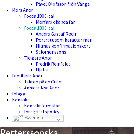
Påvel Olofsson från Vånga
Mors Anor
Födda 1900-tal
Morfars okända far
Födda 1800-tal
Anders Gustaf Rodin
Porträtt som berättar mer
Hilmas konfirmationskort
Salomonssons
Tidigare Anor
Fredrik Reinfeldt
Hjelte
Familjens Anor
Jakten på en Gute
Annicas Nya Anor
Inlägg
Kontakt
Kontaktformulär
Integritetspolicy
Swedish
Petterssonska