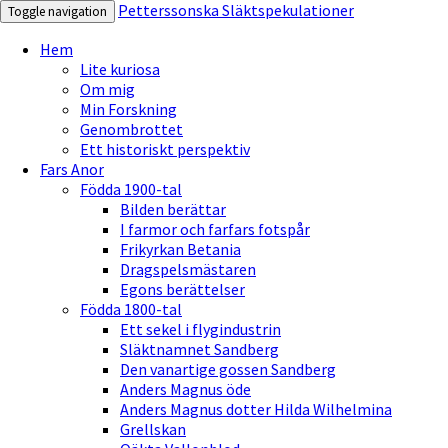
Petterssonska Släktspekulationer
Toggle navigation
Hem
Lite kuriosa
Om mig
Min Forskning
Genombrottet
Ett historiskt perspektiv
Fars Anor
Födda 1900-tal
Bilden berättar
I farmor och farfars fotspår
Frikyrkan Betania
Dragspelsmästaren
Egons berättelser
Födda 1800-tal
Ett sekel i flygindustrin
Släktnamnet Sandberg
Den vanartige gossen Sandberg
Anders Magnus öde
Anders Magnus dotter Hilda Wilhelmina
Grellskan