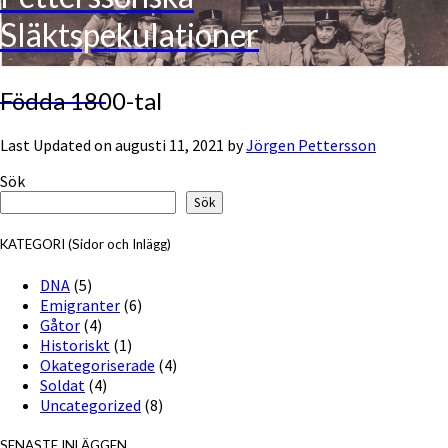
Släktspekulationer
Disce Pati
Födda
Födda 1800-tal
1800-
tal
Last Updated on augusti 11, 2021 by
Jörgen Pettersson
Sök
Sök
KATEGORI (Sidor och Inlägg)
DNA
(5)
Emigranter
(6)
Gåtor
(4)
Historiskt
(1)
Okategoriserade
(4)
Soldat
(4)
Uncategorized
(8)
SENASTE INLÄGGEN