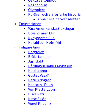
Oäkta Vallonblod
Regnaholm
Olympiern
Ko-Sven och en förfärlig historia
Anna Kristina Svensdotter
Emigrationen
Våra Amerikanska Släktingar
Utvandraren Elin
Nybyggaren Elin
Harald och Holmfrid
Tidigare Anor
Bergfeldt
Bråk i familjen
Järnsläkt
Hårdingen Daniel Arvidsson
Huldas anor
Gustav Vasa?
Petrus Nygren
Kantorn i Falun
Von Pletterzzon
Disce Pati
Nisse Skiön
Vogel Phoenix