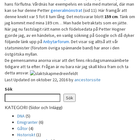
hans förflutna. Vårdnäs har exempelvis en sida med material, där man
kan se hur denne Petter
generalmönstrat
(sid 11). Här framgår att
denne knekt var 5 fot 8 tum lång. Det motsvarar blott
159 cm
. Tänk om
jag kommit med mina 189 cm… Man hade betraktats som en jätte.
När jag nu fastslagit rätt namn och födelsedata på Petter Hogner
gjorde jag, av en händelse, en vanlig sökning på Google och då dyker
följande länk upp på
Anbytarforum
. Det visar sig alltså att vår
statsminister (förutom övriga spännande band) har anor i den
östgötska myllan.
De gemensamma anorna visar att det finns riksdagsmannaämbete
tidigare att ta efter. Frågan är nu bara när jag skall kliva fram och ta
detta ansvar.
Last Updated on oktober 22, 2016 by
ancestorssite
Sök
Sök
KATEGORI (Sidor och Inlägg)
DNA
(5)
Emigranter
(6)
Gåtor
(4)
Historiskt
(1)