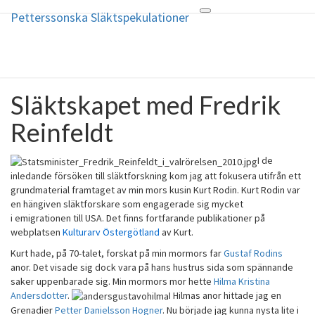
Petterssonska Släktspekulationer
Toggle
Petterssonska
navigation
Släktspekulationer
Disce Pati
Släktskapet med Fredrik
Släktskapet
med
Reinfeldt
Fredrik
Reinfeldt
I de
inledande försöken till släktforskning kom jag att fokusera utifrån ett
grundmaterial framtaget av min mors kusin Kurt Rodin. Kurt Rodin var
en hängiven släktforskare som engagerade sig mycket
i emigrationen till USA. Det finns fortfarande publikationer på
webplatsen
Kulturarv Östergötland
av Kurt.
Kurt hade, på 70-talet, forskat på min mormors far
Gustaf Rodins
anor. Det visade sig dock vara på hans hustrus sida som spännande
saker uppenbarade sig. Min mormors mor hette
Hilma Kristina
Andersdotter
.
I Hilmas anor hittade jag en
Grenadier
Petter Danielsson Hogner
. Nu började jag kunna nysta lite i