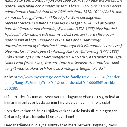
Harald står som bonde i Mjölsefall 1559-1574. Sven blev liksom fadern
bonde i Mjölsefall och omnämns som sådan 1608-1629, han var också
nämndeman i Kinda härad före 1608 och ännu 1618. 1611 skänkte han
en mässärk av gyllenduk till Kisa kyrka. Som riksdagsman
representerade han Kinda härad vid riksdagen 1624. Två av Svens
barn är kända, sonen Hemming Svensson (1598-1665) blev bonde i
Mjölsefall efter fadern och nämns också som kyrkvärd i Kisa. Från
honom kan många Kinda-bor räkna sina anor. Hemmings
dotterdotterson kyrkoherden i Lommaryd Erik Kinnander (1702-1786)
blev morfar till biskopen i Linköping Markus Wallenberg (1774-1833).
Från Hemmings s Knut Hemmingsson (1627-1702) härstammade Tage
Danielsson (1928-1985). Dottern Dorotea Svensdotter (född ca 1600)
var gift med en Hans och har också många ättlingar i Kinda.”
Källa:
http://www.myheritage.com/site-family-tree-33253141/sander-
family?lang=SV&familyTreeID=1&rootIndivudalID=1000656#!profile-
1000385
Frånsett det faktum att Sven var riksdagsman visar det sig också att
han är min anfader både på min fars sida och på min mors sida!
Som det verkar så är jag i själva verket 14:de kusin till min egen far.
Det är något att försöka få sitt huvud om!
I nedanstående bild syns släktskapet med Herbert Tingsten, Raoul