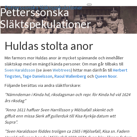
Petterssonska Släktspekulationer
Toggle
Petterssonska
navigation
Släktspekulationer
Disce Pati
Huldas stolta anor
Huldas
stolta
anor
Min farmors mor Huldas anor är mycket spännande och innehåller
släktskap med en mängd kända personer. Om man går tillbaks till
Sven Haraldsson
(se även
Webtrees
) hittar man därifrån till
Herbert
Tingsten
,
Tage Danielsson
,
Raoul Wallenberg
och
Queen Noor
.
Följande berättas via andra släktforskare:
”Nämndeman i Kinda hd, riksdagsman och repr. för Kinda hd vid 1624
års riksdag”
”Anno 1611 haffuer Sven Harrillsson y Miölsafall skienkt och
giffuit enn missa Sierk aff gullerduk till Kisa Kyrkija datum wtt
Supra”.
”Sven Haraldsson föddes troligen ca 1565 i Mjölsefall, Kisa sn. Fadern