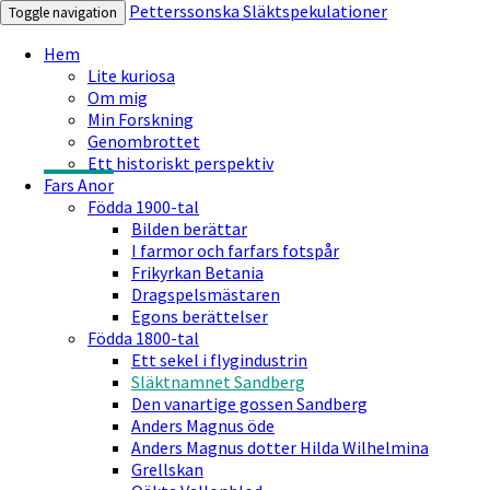
Petterssonska Släktspekulationer
Toggle navigation
Hem
Lite kuriosa
Om mig
Min Forskning
Genombrottet
Ett historiskt perspektiv
Fars Anor
Födda 1900-tal
Bilden berättar
I farmor och farfars fotspår
Frikyrkan Betania
Dragspelsmästaren
Egons berättelser
Födda 1800-tal
Ett sekel i flygindustrin
Släktnamnet Sandberg
Den vanartige gossen Sandberg
Anders Magnus öde
Anders Magnus dotter Hilda Wilhelmina
Grellskan