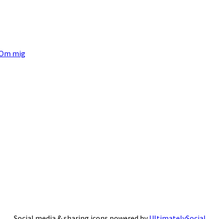
Om mig
Social media & sharing icons powered by
UltimatelySocial