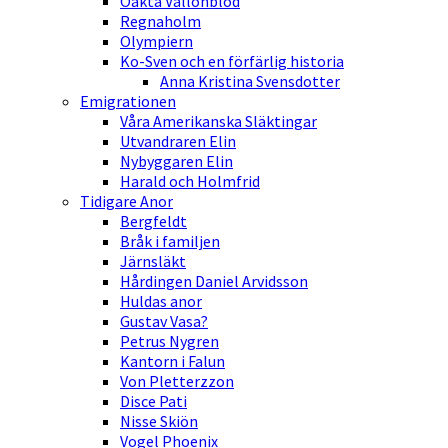
Oäkta Vallonblod
Regnaholm
Olympiern
Ko-Sven och en förfärlig historia
Anna Kristina Svensdotter
Emigrationen
Våra Amerikanska Släktingar
Utvandraren Elin
Nybyggaren Elin
Harald och Holmfrid
Tidigare Anor
Bergfeldt
Bråk i familjen
Järnsläkt
Hårdingen Daniel Arvidsson
Huldas anor
Gustav Vasa?
Petrus Nygren
Kantorn i Falun
Von Pletterzzon
Disce Pati
Nisse Skiön
Vogel Phoenix