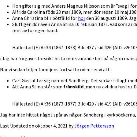
Hon gifter sig med Anders Magnus Nilsson som är ”svag i förs
Alfrida Carolina föds 23 mar 1869, men dör redan 10 maj 1
Anna Christina blir bötfälld för
hor
den 30 augusti 1869. Jag
Slutligen dör även Anna Stina 10 februari 1871. Vad som är 
rent av för egen hand.
Hällestad (E) AI:34 (1867-1873) Bild 437 / sid 426 (AID: v26
(Jag har förgäves försökt hitta motsvarande bot på någon manspe
När vi sedan följer familjens fortsatta öden ser vi att:
Carl Gustaf tar sig namnet Sandberg. Det verkar tillagt m
Att Anna Stina står som
frånskild
, men nu avlidna hustru. D
Hällestad (E) AI:36 (1873-1877) Bild 429 / sid 419 (AID: v26
Jag har inte hittat något spår av någon Sandberg i kyrkböckerna,
Last Updated on oktober 4, 2021 by
Jörgen Pettersson