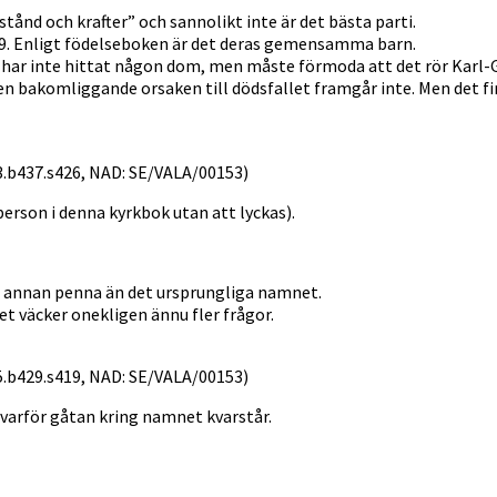
tånd och krafter” och sannolikt inte är det bästa parti.
869. Enligt födelseboken är det deras gemensamma barn.
 har inte hittat någon dom, men måste förmoda att det rör Karl-Gu
den bakomliggande orsaken till dödsfallet framgår inte. Men det fi
103.b437.s426, NAD: SE/VALA/00153)
rson i denna kyrkbok utan att lyckas).
ed annan penna än det ursprungliga namnet.
et väcker onekligen ännu fler frågor.
105.b429.s419, NAD: SE/VALA/00153)
 varför gåtan kring namnet kvarstår.