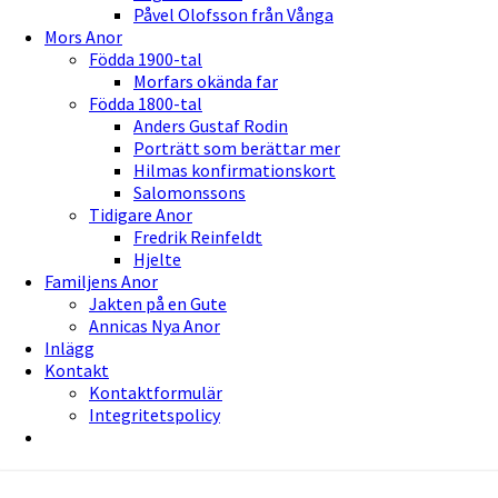
Påvel Olofsson från Vånga
Mors Anor
Födda 1900-tal
Morfars okända far
Födda 1800-tal
Anders Gustaf Rodin
Porträtt som berättar mer
Hilmas konfirmationskort
Salomonssons
Tidigare Anor
Fredrik Reinfeldt
Hjelte
Familjens Anor
Jakten på en Gute
Annicas Nya Anor
Inlägg
Kontakt
Kontaktformulär
Integritetspolicy
Petterssonska Släktspekulatione